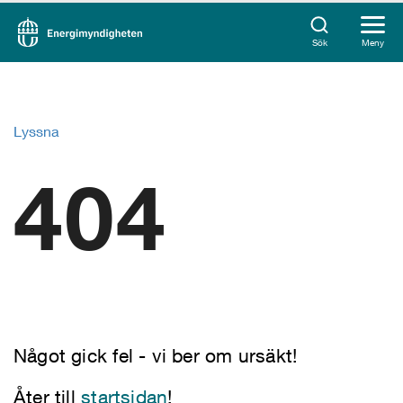
Sök
Meny
Lyssna
404
Något gick fel - vi ber om ursäkt!
Åter till
startsidan
!