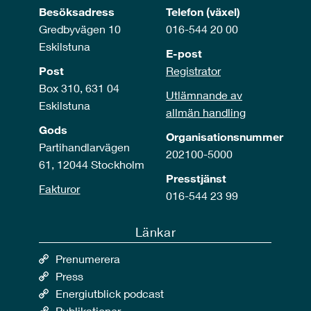
Besöksadress
Telefon (växel)
Gredbyvägen 10
016-544 20 00
Eskilstuna
E-post
Post
Registrator
Box 310, 631 04
Utlämnande av
Eskilstuna
allmän handling
Gods
Organisationsnummer
Partihandlarvägen
202100-5000
61, 12044 Stockholm
Presstjänst
Fakturor
016-544 23 99
Länkar
Prenumerera
Press
Energiutblick podcast
Publikationer