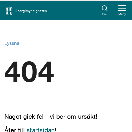
Sök
Meny
Lyssna
404
Något gick fel - vi ber om ursäkt!
Åter till
startsidan
!