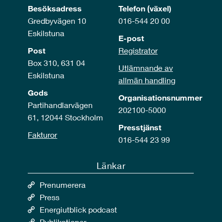
Besöksadress
Telefon (växel)
Gredbyvägen 10
016-544 20 00
Eskilstuna
E-post
Post
Registrator
Box 310, 631 04
Utlämnande av
Eskilstuna
allmän handling
Gods
Organisationsnummer
Partihandlarvägen
202100-5000
61, 12044 Stockholm
Presstjänst
Fakturor
016-544 23 99
Länkar
Prenumerera
Press
Energiutblick podcast
Publikationer