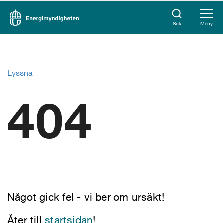
Sök
Meny
Lyssna
404
Något gick fel - vi ber om ursäkt!
Åter till
startsidan
!