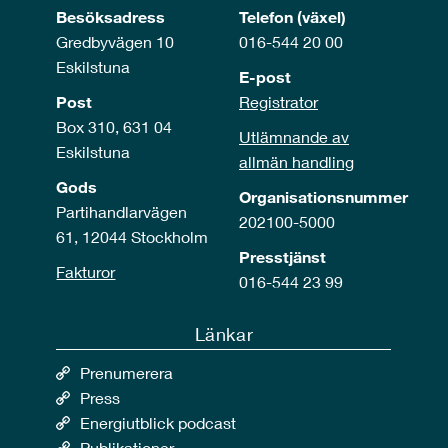
Besöksadress
Telefon (växel)
Gredbyvägen 10
016-544 20 00
Eskilstuna
E-post
Post
Registrator
Box 310, 631 04
Utlämnande av
Eskilstuna
allmän handling
Gods
Organisationsnummer
Partihandlarvägen
202100-5000
61, 12044 Stockholm
Presstjänst
Fakturor
016-544 23 99
Länkar
Prenumerera
Press
Energiutblick podcast
Publikationer