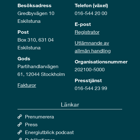
Besöksadress
Telefon (växel)
Gredbyvägen 10
016-544 20 00
Eskilstuna
E-post
Post
Registrator
Box 310, 631 04
Utlämnande av
Eskilstuna
allmän handling
Gods
Organisationsnummer
Partihandlarvägen
202100-5000
61, 12044 Stockholm
Presstjänst
Fakturor
016-544 23 99
Länkar
Prenumerera
Press
Energiutblick podcast
Publikationer