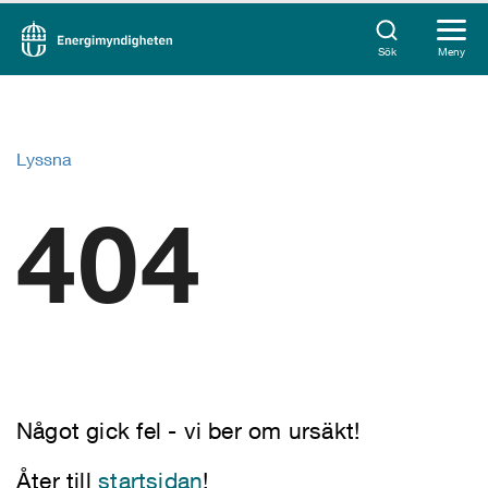
Sök
Meny
Lyssna
404
Något gick fel - vi ber om ursäkt!
Åter till
startsidan
!