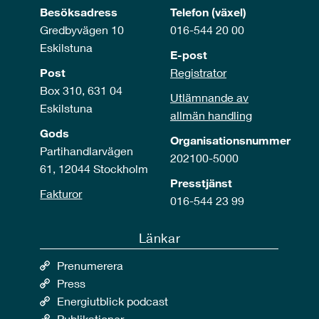
Besöksadress
Telefon (växel)
Gredbyvägen 10
016-544 20 00
Eskilstuna
E-post
Post
Registrator
Box 310, 631 04
Utlämnande av
Eskilstuna
allmän handling
Gods
Organisationsnummer
Partihandlarvägen
202100-5000
61, 12044 Stockholm
Presstjänst
Fakturor
016-544 23 99
Länkar
Prenumerera
Press
Energiutblick podcast
Publikationer