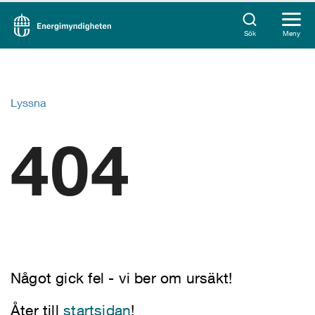
Sök
Meny
Lyssna
404
Något gick fel - vi ber om ursäkt!
Åter till
startsidan
!