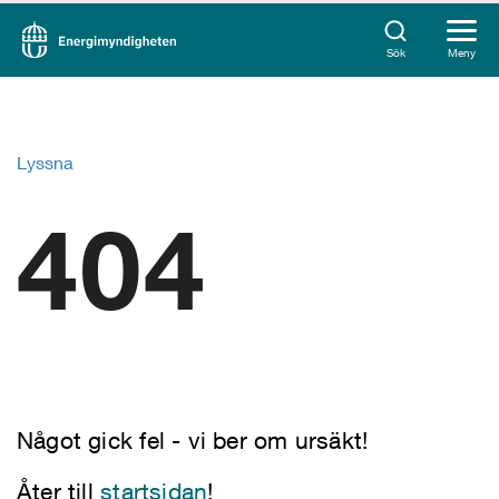
Sök
Meny
Lyssna
404
Något gick fel - vi ber om ursäkt!
Åter till
startsidan
!