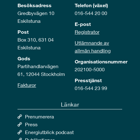
Besöksadress
Telefon (växel)
Gredbyvägen 10
016-544 20 00
Eskilstuna
E-post
Post
Registrator
Box 310, 631 04
Utlämnande av
Eskilstuna
allmän handling
Gods
Organisationsnummer
Partihandlarvägen
202100-5000
61, 12044 Stockholm
Presstjänst
Fakturor
016-544 23 99
Länkar
Prenumerera
Press
Energiutblick podcast
Publikationer