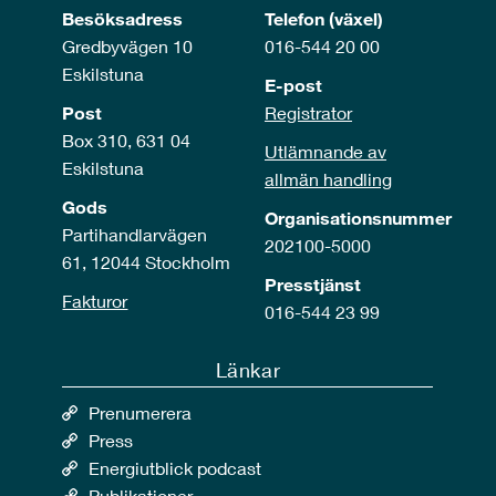
Besöksadress
Telefon (växel)
Gredbyvägen 10
016-544 20 00
Eskilstuna
E-post
Post
Registrator
Box 310, 631 04
Utlämnande av
Eskilstuna
allmän handling
Gods
Organisationsnummer
Partihandlarvägen
202100-5000
61, 12044 Stockholm
Presstjänst
Fakturor
016-544 23 99
Länkar
Prenumerera
Press
Energiutblick podcast
Publikationer