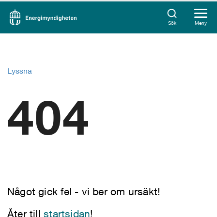
Sök
Meny
Lyssna
404
Något gick fel - vi ber om ursäkt!
Åter till
startsidan
!