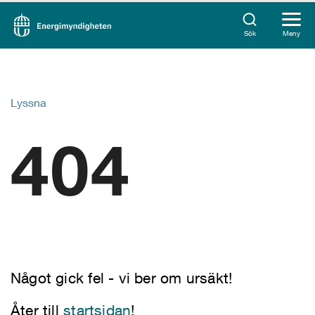
Sök
Meny
Lyssna
404
Något gick fel - vi ber om ursäkt!
Åter till
startsidan
!