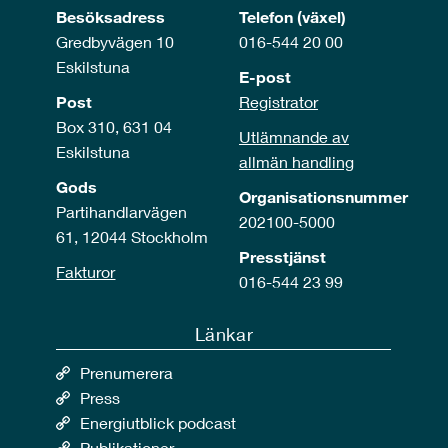
Besöksadress
Telefon (växel)
Gredbyvägen 10
016-544 20 00
Eskilstuna
E-post
Post
Registrator
Box 310, 631 04
Utlämnande av
Eskilstuna
allmän handling
Gods
Organisationsnummer
Partihandlarvägen
202100-5000
61, 12044 Stockholm
Presstjänst
Fakturor
016-544 23 99
Länkar
Prenumerera
Press
Energiutblick podcast
Publikationer