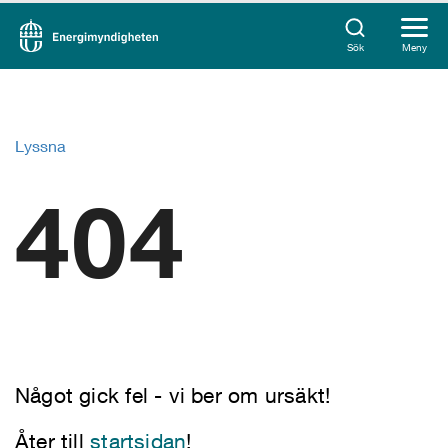
Sök
Meny
Lyssna
404
Något gick fel - vi ber om ursäkt!
Åter till
startsidan
!