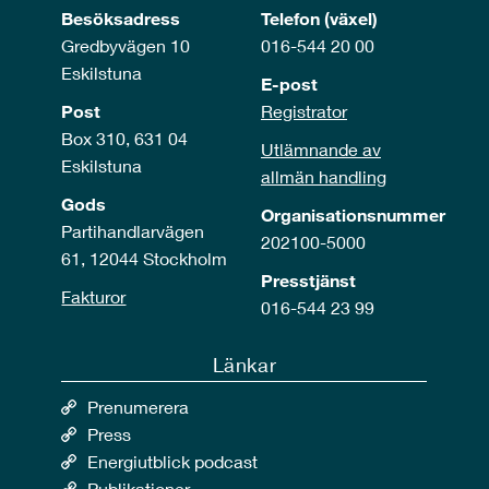
Besöksadress
Telefon (växel)
Gredbyvägen 10
016-544 20 00
Eskilstuna
E-post
Post
Registrator
Box 310, 631 04
Utlämnande av
Eskilstuna
allmän handling
Gods
Organisationsnummer
Partihandlarvägen
202100-5000
61, 12044 Stockholm
Presstjänst
Fakturor
016-544 23 99
Länkar
Prenumerera
Press
Energiutblick podcast
Publikationer