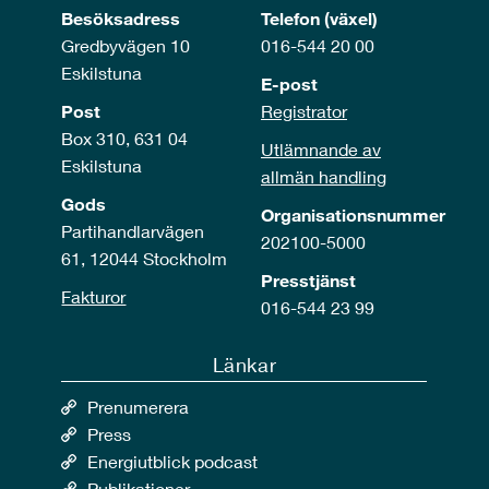
Besöksadress
Telefon (växel)
Gredbyvägen 10
016-544 20 00
Eskilstuna
E-post
Post
Registrator
Box 310, 631 04
Utlämnande av
Eskilstuna
allmän handling
Gods
Organisationsnummer
Partihandlarvägen
202100-5000
61, 12044 Stockholm
Presstjänst
Fakturor
016-544 23 99
Länkar
Prenumerera
Press
Energiutblick podcast
Publikationer