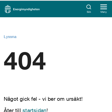
Sök
Meny
Lyssna
404
Något gick fel - vi ber om ursäkt!
Åter till
startsidan
!