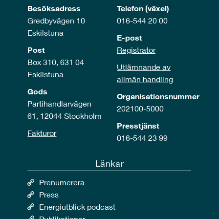
Besöksadress
Telefon (växel)
Gredbyvägen 10
016-544 20 00
Eskilstuna
E-post
Post
Registrator
Box 310, 631 04
Utlämnande av
Eskilstuna
allmän handling
Gods
Organisationsnummer
Partihandlarvägen
202100-5000
61, 12044 Stockholm
Presstjänst
Fakturor
016-544 23 99
Länkar
Prenumerera
Press
Energiutblick podcast
Publikationer