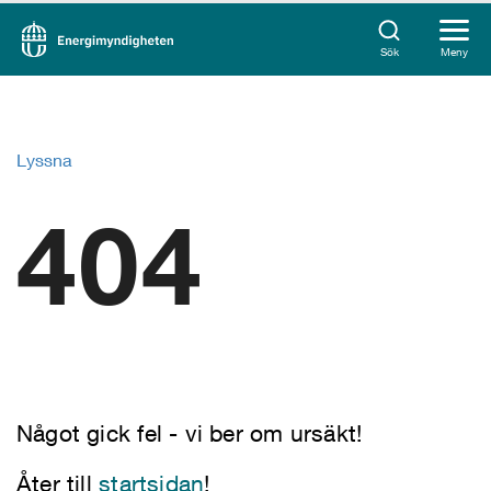
Sök
Meny
Lyssna
404
Något gick fel - vi ber om ursäkt!
Åter till
startsidan
!