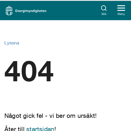
Sök
Meny
Lyssna
404
Något gick fel - vi ber om ursäkt!
Åter till
startsidan
!