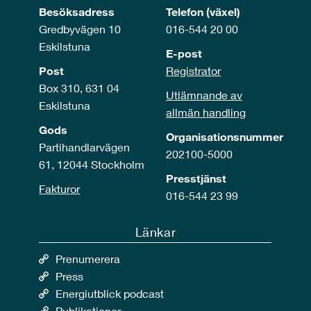
Besöksadress
Telefon (växel)
Gredbyvägen 10
016-544 20 00
Eskilstuna
E-post
Post
Registrator
Box 310, 631 04
Utlämnande av
Eskilstuna
allmän handling
Gods
Organisationsnummer
Partihandlarvägen
202100-5000
61, 12044 Stockholm
Presstjänst
Fakturor
016-544 23 99
Länkar
Prenumerera
Press
Energiutblick podcast
Publikationer