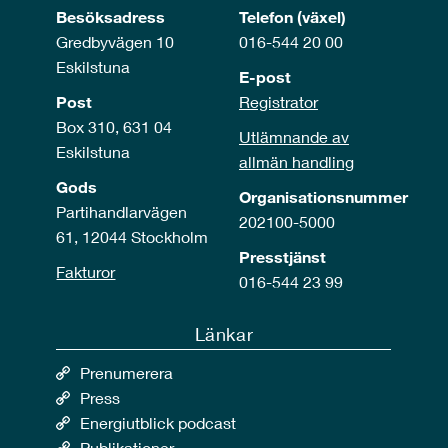
Besöksadress
Telefon (växel)
Gredbyvägen 10
016-544 20 00
Eskilstuna
E-post
Post
Registrator
Box 310, 631 04
Utlämnande av
Eskilstuna
allmän handling
Gods
Organisationsnummer
Partihandlarvägen
202100-5000
61, 12044 Stockholm
Presstjänst
Fakturor
016-544 23 99
Länkar
Prenumerera
Press
Energiutblick podcast
Publikationer