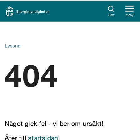
Sök
Meny
Lyssna
404
Något gick fel - vi ber om ursäkt!
Åter till
startsidan
!