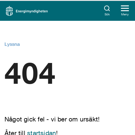
Sök
Meny
Lyssna
404
Något gick fel - vi ber om ursäkt!
Åter till
startsidan
!