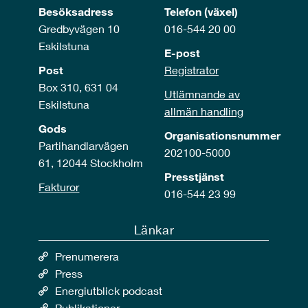
Besöksadress
Telefon (växel)
Gredbyvägen 10
016-544 20 00
Eskilstuna
E-post
Post
Registrator
Box 310, 631 04
Utlämnande av
Eskilstuna
allmän handling
Gods
Organisationsnummer
Partihandlarvägen
202100-5000
61, 12044 Stockholm
Presstjänst
Fakturor
016-544 23 99
Länkar
Prenumerera
Press
Energiutblick podcast
Publikationer