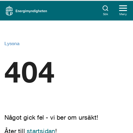
Sök
Meny
Lyssna
404
Något gick fel - vi ber om ursäkt!
Åter till
startsidan
!