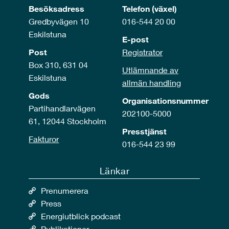
Besöksadress
Telefon (växel)
Gredbyvägen 10
016-544 20 00
Eskilstuna
E-post
Post
Registrator
Box 310, 631 04
Utlämnande av
Eskilstuna
allmän handling
Gods
Organisationsnummer
Partihandlarvägen
202100-5000
61, 12044 Stockholm
Presstjänst
Fakturor
016-544 23 99
Länkar
Prenumerera
Press
Energiutblick podcast
Publikationer