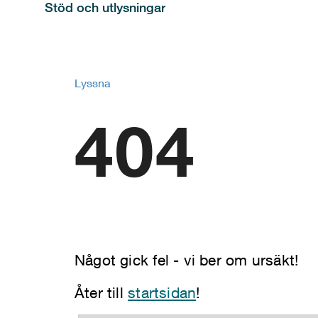
Stöd och utlysningar
Lyssna
404
Något gick fel - vi ber om ursäkt!
Åter till
startsidan
!