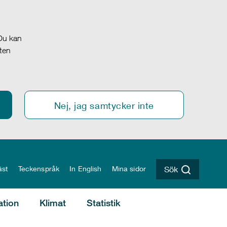
 Du kan
oten
Nej, jag samtycker inte
äst
Teckenspråk
In English
Mina sidor
Sök
ation
Klimat
Statistik