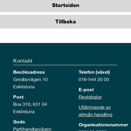
Startsidan
Tillbaka
Kontakt
Besöksadress
Telefon (växel)
Gredbyvägen 10
016-544 20 00
Eskilstuna
E-post
Post
Registrator
Box 310, 631 04
Utlämnande av
Eskilstuna
allmän handling
Gods
Organisationsnummer
Partihandlarvägen