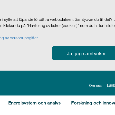
i syfte att löpande förbättra webbplatsen. Samtycker du till det?
cke klickar du på ”Hantering av kakor (cookies)" som du hittar i sidf
g av personuppgifter
Ja, jag samtycker
Om oss
Lättl
Energisystem och analys
Forskning och innov