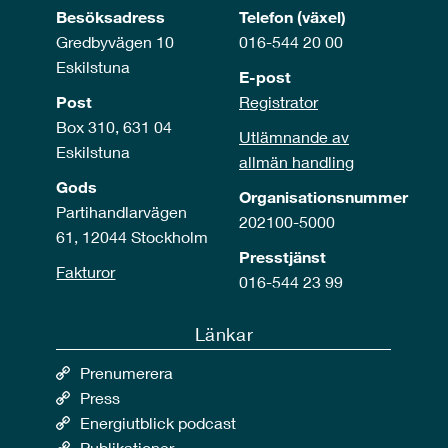
Besöksadress
Telefon (växel)
Gredbyvägen 10
016-544 20 00
Eskilstuna
E-post
Post
Registrator
Box 310, 631 04
Utlämnande av
Eskilstuna
allmän handling
Gods
Organisationsnummer
Partihandlarvägen
202100-5000
61, 12044 Stockholm
Presstjänst
Fakturor
016-544 23 99
Länkar
Prenumerera
Press
Energiutblick podcast
Publikationer