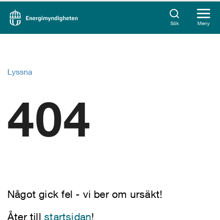
Sök
Meny
Lyssna
404
Något gick fel - vi ber om ursäkt!
Åter till
startsidan
!