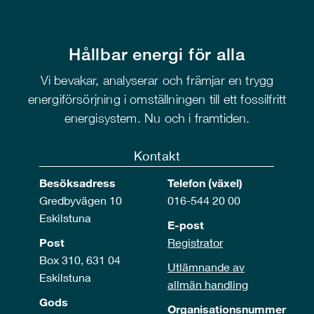
Hållbar energi för alla
Vi bevakar, analyserar och främjar en trygg
energiförsörjning i omställningen till ett fossilfritt
energisystem. Nu och i framtiden.
Kontakt
Besöksadress
Telefon (växel)
Gredbyvägen 10
016-544 20 00
Eskilstuna
E-post
Post
Registrator
Box 310, 631 04
Utlämnande av
Eskilstuna
allmän handling
Gods
Organisationsnummer