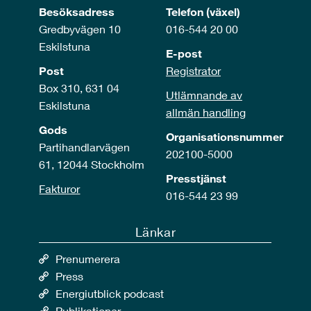
Besöksadress
Telefon (växel)
Gredbyvägen 10
016-544 20 00
Eskilstuna
E-post
Post
Registrator
Box 310, 631 04
Utlämnande av
Eskilstuna
allmän handling
Gods
Organisationsnummer
Partihandlarvägen
202100-5000
61, 12044 Stockholm
Presstjänst
Fakturor
016-544 23 99
Länkar
Prenumerera
Press
Energiutblick podcast
Publikationer