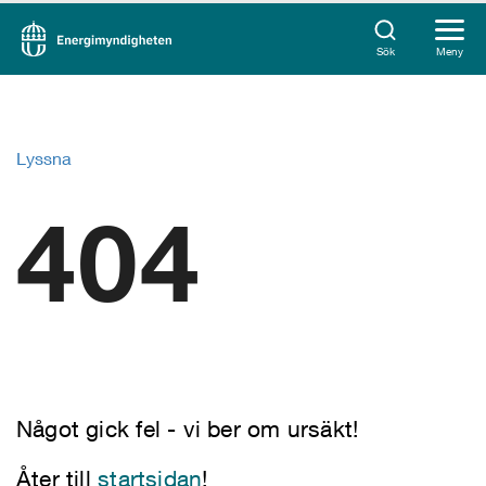
Sök
Meny
Lyssna
404
Något gick fel - vi ber om ursäkt!
Åter till
startsidan
!