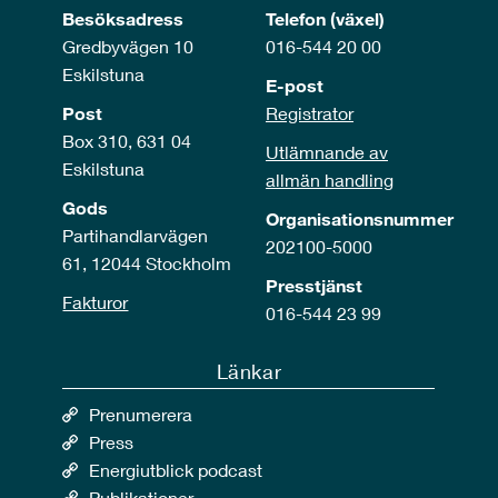
Besöksadress
Telefon (växel)
Gredbyvägen 10
016-544 20 00
Eskilstuna
E-post
Post
Registrator
Box 310, 631 04
Utlämnande av
Eskilstuna
allmän handling
Gods
Organisationsnummer
Partihandlarvägen
202100-5000
61, 12044 Stockholm
Presstjänst
Fakturor
016-544 23 99
Länkar
Prenumerera
Press
Energiutblick podcast
Publikationer