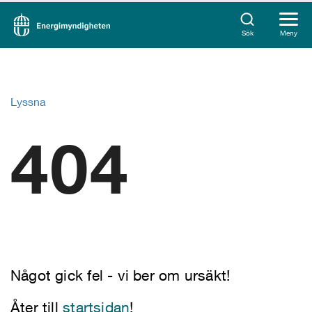
Sök
Meny
Lyssna
404
Något gick fel - vi ber om ursäkt!
Åter till
startsidan
!