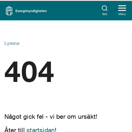
Sök
Meny
Lyssna
404
Något gick fel - vi ber om ursäkt!
Åter till
startsidan
!