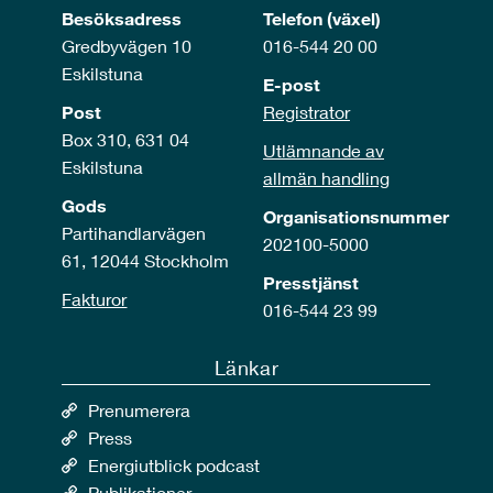
Besöksadress
Telefon (växel)
Gredbyvägen 10
016-544 20 00
Eskilstuna
E-post
Post
Registrator
Box 310, 631 04
Utlämnande av
Eskilstuna
allmän handling
Gods
Organisationsnummer
Partihandlarvägen
202100-5000
61, 12044 Stockholm
Presstjänst
Fakturor
016-544 23 99
Länkar
Prenumerera
Press
Energiutblick podcast
Publikationer