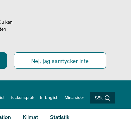
 Du kan
oten
Nej, jag samtycker inte
äst
Teckenspråk
In English
Mina sidor
Sök
ation
Klimat
Statistik