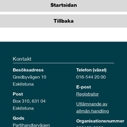
Startsidan
Tillbaka
Kontakt
Besöksadress
Telefon (växel)
Gredbyvägen 10
016-544 20 00
Eskilstuna
E-post
Post
Registrator
Box 310, 631 04
Utlämnande av
Eskilstuna
allmän handling
Gods
Organisationsnummer
Partihandlarvägen