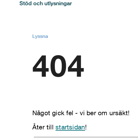
Stöd och utlysningar
Lyssna
404
Något gick fel - vi ber om ursäkt!
Åter till
startsidan
!