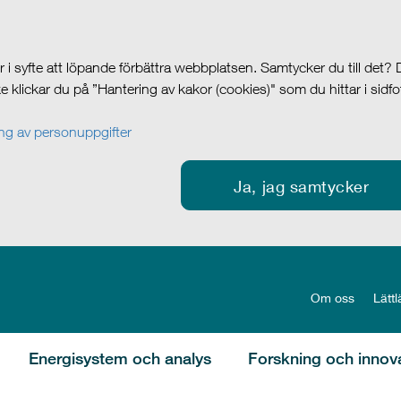
i syfte att löpande förbättra webbplatsen. Samtycker du till det?
cke klickar du på ”Hantering av kakor (cookies)" som du hittar i sidf
g av personuppgifter
Ja, jag samtycker
Om oss
Lättl
Energisystem och analys
Forskning och innov