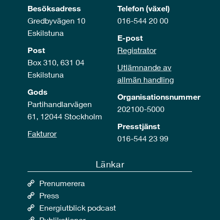
Besöksadress
Telefon (växel)
Gredbyvägen 10
016-544 20 00
Eskilstuna
E-post
Post
Registrator
Box 310, 631 04
Utlämnande av
Eskilstuna
allmän handling
Gods
Organisationsnummer
Partihandlarvägen
202100-5000
61, 12044 Stockholm
Presstjänst
Fakturor
016-544 23 99
Länkar
Prenumerera
Press
Energiutblick podcast
Publikationer