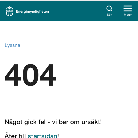
Sök
Meny
Lyssna
404
Något gick fel - vi ber om ursäkt!
Åter till
startsidan
!