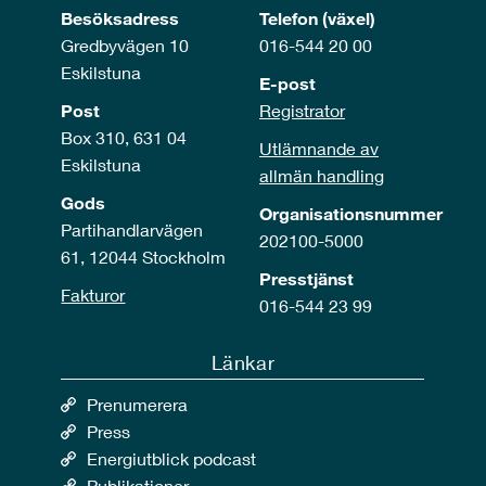
Besöksadress
Telefon (växel)
Gredbyvägen 10
016-544 20 00
Eskilstuna
E-post
Post
Registrator
Box 310, 631 04
Utlämnande av
Eskilstuna
allmän handling
Gods
Organisationsnummer
Partihandlarvägen
202100-5000
61, 12044 Stockholm
Presstjänst
Fakturor
016-544 23 99
Länkar
Prenumerera
Press
Energiutblick podcast
Publikationer