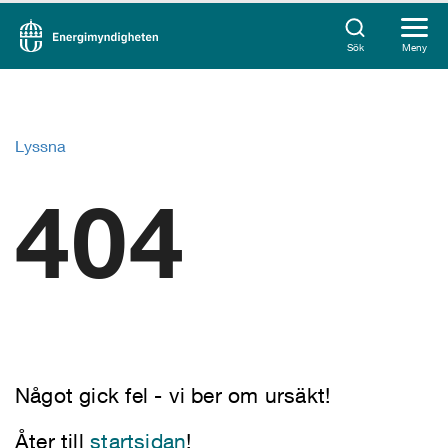
Sök
Meny
Lyssna
404
Något gick fel - vi ber om ursäkt!
Åter till
startsidan
!