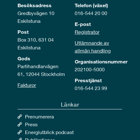
Besöksadress
Telefon (växel)
Gredbyvägen 10
016-544 20 00
Eskilstuna
E-post
Post
Registrator
Box 310, 631 04
Utlämnande av
Eskilstuna
allmän handling
Gods
Organisationsnummer
Partihandlarvägen
202100-5000
61, 12044 Stockholm
Presstjänst
Fakturor
016-544 23 99
Länkar
Prenumerera
Press
Energiutblick podcast
Publikationer