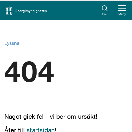
Sök
Meny
Lyssna
404
Något gick fel - vi ber om ursäkt!
Åter till
startsidan
!