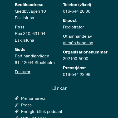
Besöksadress
Telefon (växel)
Gredbyvägen 10
016-544 20 00
Eskilstuna
E-post
Post
Registrator
Box 310, 631 04
Utlämnande av
Eskilstuna
allmän handling
Gods
Organisationsnummer
Partihandlarvägen
202100-5000
61, 12044 Stockholm
Presstjänst
Fakturor
016-544 23 99
Länkar
Prenumerera
Press
Energiutblick podcast
Publikationer