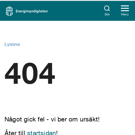
Sök
Meny
Lyssna
404
Något gick fel - vi ber om ursäkt!
Åter till
startsidan
!