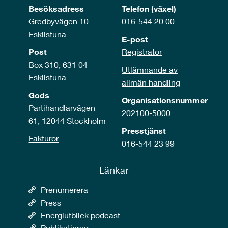
Besöksadress
Telefon (växel)
Gredbyvägen 10
016-544 20 00
Eskilstuna
E-post
Post
Registrator
Box 310, 631 04
Utlämnande av
Eskilstuna
allmän handling
Gods
Organisationsnummer
Partihandlarvägen
202100-5000
61, 12044 Stockholm
Presstjänst
Fakturor
016-544 23 99
Länkar
Prenumerera
Press
Energiutblick podcast
Publikationer