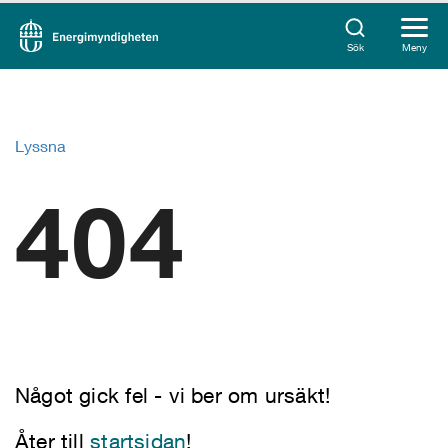
Sök
Meny
Lyssna
404
Något gick fel - vi ber om ursäkt!
Åter till
startsidan
!