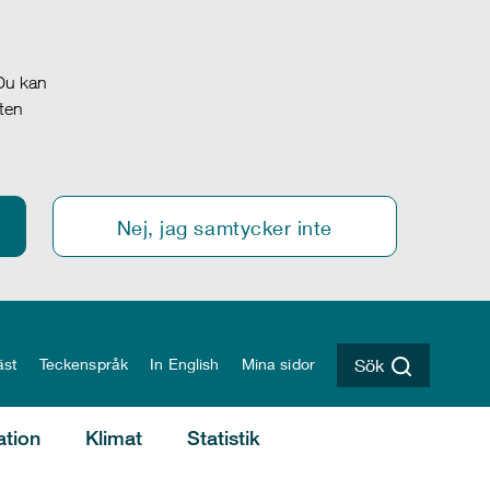
 Du kan
oten
Nej, jag samtycker inte
äst
Teckenspråk
In English
Mina sidor
Sök
ation
Klimat
Statistik