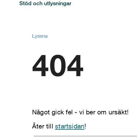
Stöd och utlysningar
Lyssna
404
Något gick fel - vi ber om ursäkt!
Åter till
startsidan
!