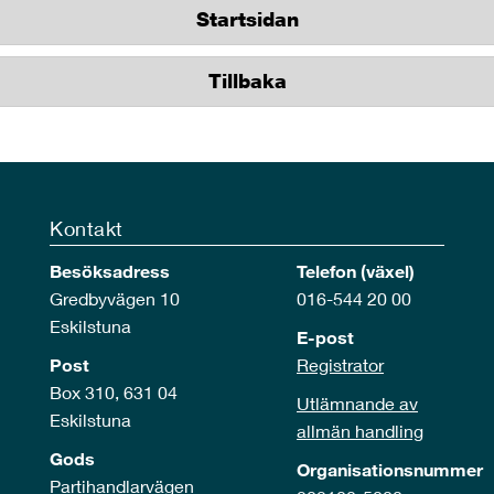
Startsidan
Tillbaka
Kontakt
Besöksadress
Telefon (växel)
Gredbyvägen 10
016-544 20 00
Eskilstuna
E-post
Post
Registrator
Box 310, 631 04
Utlämnande av
Eskilstuna
allmän handling
Gods
Organisationsnummer
Partihandlarvägen