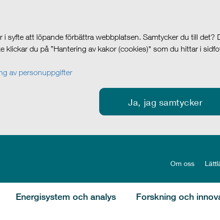
i syfte att löpande förbättra webbplatsen. Samtycker du till det?
cke klickar du på ”Hantering av kakor (cookies)" som du hittar i sidf
g av personuppgifter
Ja, jag samtycker
Om oss
Lättl
Energisystem och analys
Forskning och innov