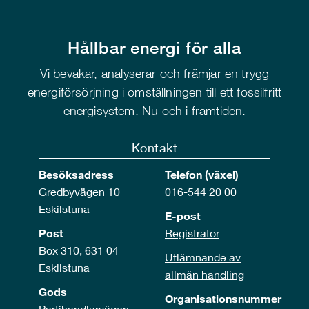
Hållbar energi för alla
Vi bevakar, analyserar och främjar en trygg
energiförsörjning i omställningen till ett fossilfritt
energisystem. Nu och i framtiden.
Kontakt
Besöksadress
Telefon (växel)
Gredbyvägen 10
016-544 20 00
Eskilstuna
E-post
Post
Registrator
Box 310, 631 04
Utlämnande av
Eskilstuna
allmän handling
Gods
Organisationsnummer
Partihandlarvägen