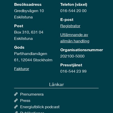
Besöksadress
Telefon (växel)
Gredbyvägen 10
016-544 20 00
Eskilstuna
E-post
Post
Registrator
Box 310, 631 04
Utlämnande av
Eskilstuna
allmän handling
Gods
Organisationsnummer
Partihandlarvägen
202100-5000
61, 12044 Stockholm
Presstjänst
Fakturor
016-544 23 99
Länkar
Prenumerera
Press
Energiutblick podcast
Publikationer