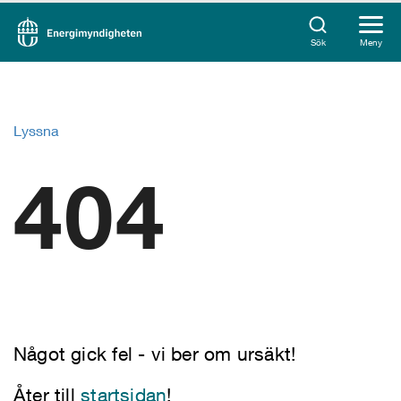
Sök
Meny
Lyssna
404
Något gick fel - vi ber om ursäkt!
Åter till
startsidan
!