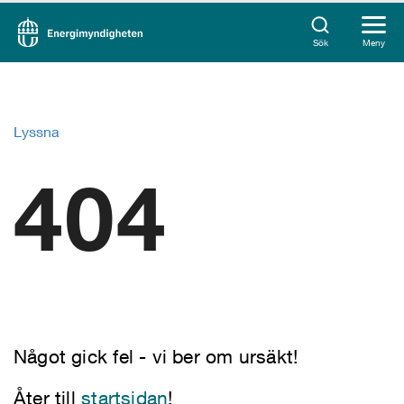
Sök
Meny
Lyssna
404
Något gick fel - vi ber om ursäkt!
Åter till
startsidan
!