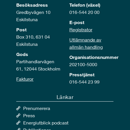
Besöksadress
Telefon (växel)
Gredbyvägen 10
016-544 20 00
Eskilstuna
E-post
Post
Registrator
Box 310, 631 04
Utlämnande av
Eskilstuna
allmän handling
Gods
Organisationsnummer
Partihandlarvägen
202100-5000
61, 12044 Stockholm
Presstjänst
Fakturor
016-544 23 99
Länkar
Prenumerera
Press
Energiutblick podcast
Publikationer