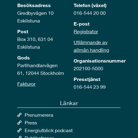
Besöksadress
Telefon (växel)
Gredbyvägen 10
016-544 20 00
Eskilstuna
E-post
Post
Registrator
Box 310, 631 04
Utlämnande av
Eskilstuna
allmän handling
Gods
Organisationsnummer
Partihandlarvägen
202100-5000
61, 12044 Stockholm
Presstjänst
Fakturor
016-544 23 99
Länkar
Prenumerera
Press
Energiutblick podcast
Publikationer