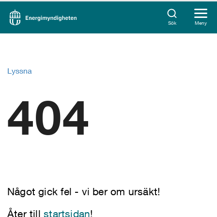
Sök
Meny
Lyssna
404
Något gick fel - vi ber om ursäkt!
Åter till
startsidan
!