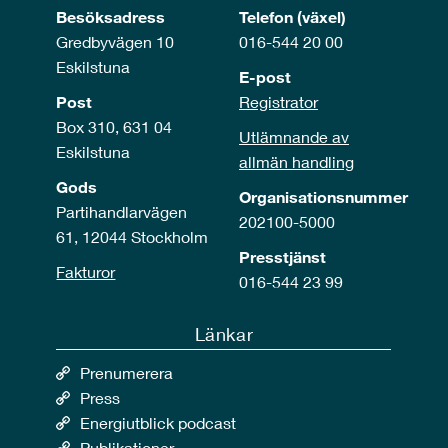
Besöksadress
Telefon (växel)
Gredbyvägen 10
016-544 20 00
Eskilstuna
E-post
Post
Registrator
Box 310, 631 04
Utlämnande av
Eskilstuna
allmän handling
Gods
Organisationsnummer
Partihandlarvägen
202100-5000
61, 12044 Stockholm
Presstjänst
Fakturor
016-544 23 99
Länkar
Prenumerera
Press
Energiutblick podcast
Publikationer