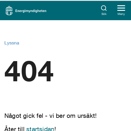
Sök
Meny
Lyssna
404
Något gick fel - vi ber om ursäkt!
Åter till
startsidan
!