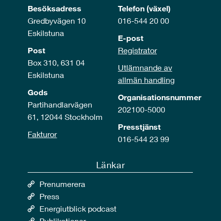
Besöksadress
Telefon (växel)
Gredbyvägen 10
016-544 20 00
Eskilstuna
E-post
Post
Registrator
Box 310, 631 04
Utlämnande av
Eskilstuna
allmän handling
Gods
Organisationsnummer
Partihandlarvägen
202100-5000
61, 12044 Stockholm
Presstjänst
Fakturor
016-544 23 99
Länkar
Prenumerera
Press
Energiutblick podcast
Publikationer