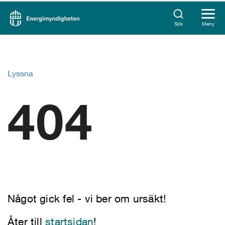
Sök
Meny
Lyssna
404
Något gick fel - vi ber om ursäkt!
Åter till
startsidan
!