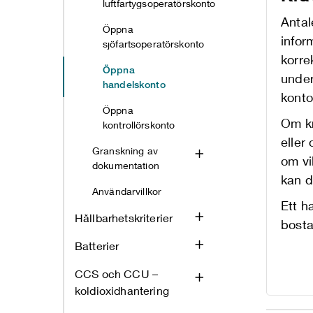
luftfartygsoperatörskonto
Antal
Öppna
infor
sjöfartsoperatörskonto
korre
Öppna
under
handelskonto
konto
Öppna
Om kr
kontrollörskonto
eller
Granskning av
om vi
dokumentation
kan de
Användarvillkor
Ett h
Hållbarhetskriterier
bosta
Batterier
CCS och CCU –
koldioxidhantering