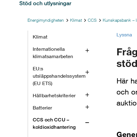
Stöd och utlysningar
Energimyndigheten
Klimat
CCS
Kunskapsbank – 
Lyssna
Klimat
Frå
Internationella
klimatsamarbeten
stöd
EU:s
utsläppshandelssystem
Här h
(EU ETS)
och o
Hållbarhetskriterier
auktio
Batterier
CCS och CCU –
koldioxidhantering
Gene