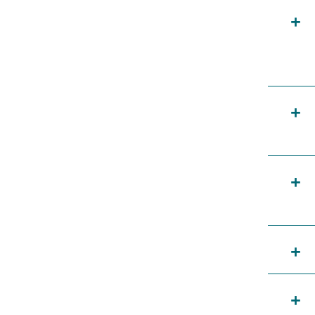
+
+
+
+
+