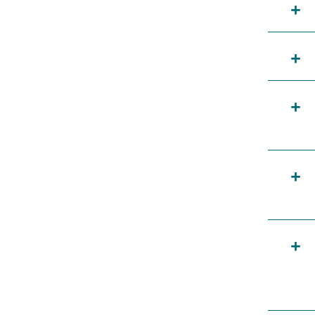
+
+
+
+
+