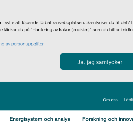
i syfte att löpande förbättra webbplatsen. Samtycker du till det?
cke klickar du på ”Hantering av kakor (cookies)" som du hittar i sidf
g av personuppgifter
Ja, jag samtycker
Om oss
Lättl
Energisystem och analys
Forskning och innov