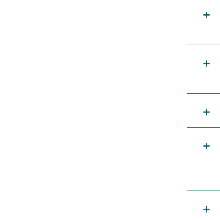
+
+
+
+
+