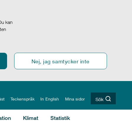
 Du kan
oten
Nej, jag samtycker inte
äst
Teckenspråk
In English
Mina sidor
Sök
ation
Klimat
Statistik