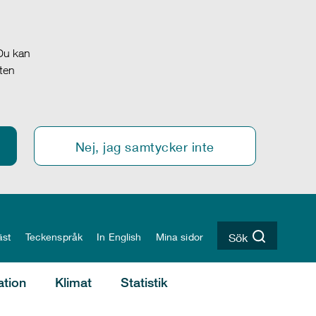
 Du kan
oten
Nej, jag samtycker inte
äst
Teckenspråk
In English
Mina sidor
Sök
ation
Klimat
Statistik