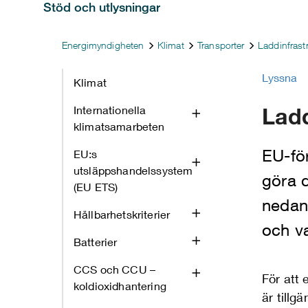
Stöd och utlysningar
Energimyndigheten
Klimat
Transporter
Laddinfrast
Lyssna
Klimat
Ladd
Internationella
klimatsamarbeten
EU-för
EU:s
utsläppshandelssystem
göra d
(EU ETS)
nedan 
Hållbarhetskriterier
och va
Batterier
CCS och CCU –
För att 
koldioxidhantering
är tillg