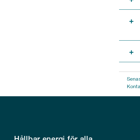
+
+
Senas
Konta
Hållbar energi för alla