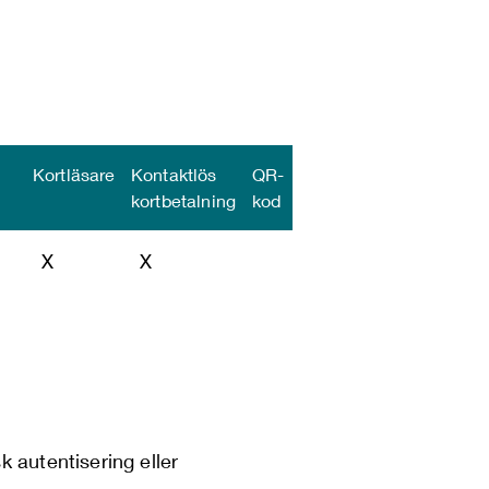
Kortläsare
Kontaktlös
QR-
kortbetalning
kod
X
X
k autentisering eller