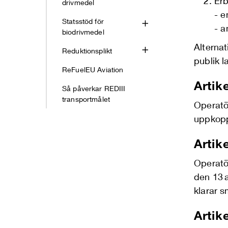
Erb
drivmedel
- e
Statsstöd för
- a
biodrivmedel
Alternat
Reduktionsplikt
publik 
ReFuelEU Aviation
Artike
Så påverkar REDIII
transportmålet
Operatö
uppkop
Artik
Operatö
den 13 a
klarar 
Artik