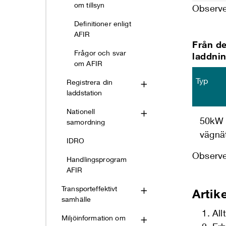
om tillsyn
Observer
Definitioner enligt
AFIR
Från de
Frågor och svar
laddnin
om AFIR
Typ
Registrera din
laddstation
Nationell
50kW e
samordning
vägnät
IDRO
Observer
Handlingsprogram
AFIR
Transporteffektivt
Artike
samhälle
All
Miljöinformation om