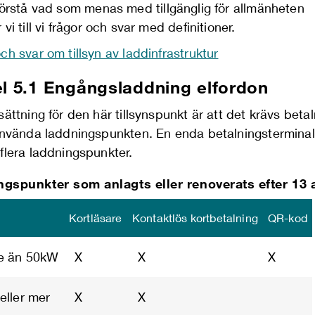
förstå
vad som menas med tillgänglig för allmänheten
vi till
vi frågor och svar med definitioner.
ch svar om tillsyn av laddinfrastruktur
el 5.1 Engångsladdning elfordon
sättning för den här tillsynspunkt är att det krävs beta
 använda laddningspunkten. En enda betalningsterminal
 flera laddningspunkter.
gspunkter som anlagts eller renoverats efter 13 
Kortläsare
Kontaktlös kortbetalning
QR-kod
e än 50kW
X
X
X
eller mer
X
X