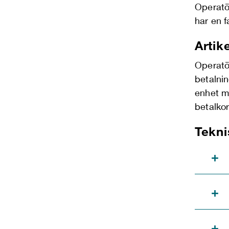
Operatör
har en f
Artik
Operatör
betalnin
enhet m
betalko
Tekni
+
+
+