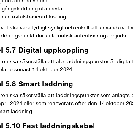
juda alternativ som:
ngångsladdning utan avtal
nnan avtalsbaserad lösning.
ivet
ska vara tydligt synligt och enkelt att använda vid 
laddningspunkt där automatisk autentisering erbjuds.
l 5.7
Digital uppkoppling
re
n
ska
säkerställa
att alla laddningspunkter
är digital
plade senast
14 oktober 2024.
el 5.8 Smart laddning
ren ska säkerställa att laddningspunkter som anlagts e
pril 2024 eller som renoverats efter den 14 oktober 2
smart laddning.
el 5.10 Fast laddningskabel