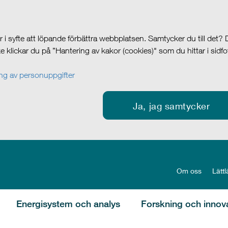
i syfte att löpande förbättra webbplatsen. Samtycker du till det?
cke klickar du på ”Hantering av kakor (cookies)" som du hittar i sidf
g av personuppgifter
Ja, jag samtycker
Om oss
Lättl
Energisystem och analys
Forskning och innov