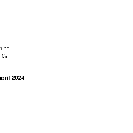
lning
 får
april 2024