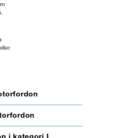
öm
5.
a
eller
otorfordon
torfordon
n i kategori L