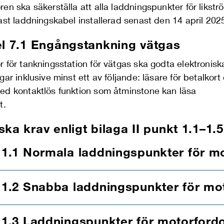
en ska säkerställa att alla laddningspunkter för likstr
ast laddningskabel installerad senast den 14 april 202
el 7.1 Engångstankning vätgas
 för tankningsstation för vätgas ska godta elektronisk
gar inklusive minst ett av följande: läsare för betalkort 
ed kontaktlös funktion som åtminstone kan läsa
rt.
ska krav
enligt
b
ilaga II punkt 1.1–1.5
1.1 Normala laddningspunkter för m
1.2 Snabba laddningspunkter för mo
1.3 Laddningspunkter för motorfordo