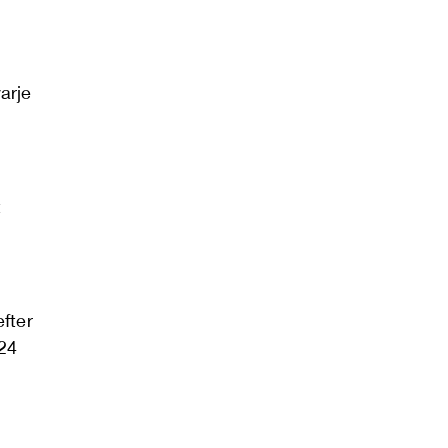
varje
t
fter
024