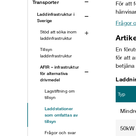
Transporter
För
att 
hänvisar 
Laddinfrastruktur i
Sverige
Frågor o
Stöd att söka inom
Artik
laddinfrastruktur
En förut
Tillsyn
laddinfrastruktur
för att
betjäna
AFIR – infrastruktur
för alternativa
Laddnin
drivmedel
Lagstiftning om
Typ
tillsyn
Laddstationer
Mindr
som omfattas av
tillsyn
50kW 
Frågor och svar