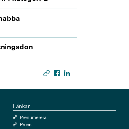
snabba
utningsdon
Länkar
Prenumerera
Press