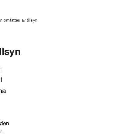
 omfattas av tillsyn
llsyn
t
t
na
 den
r.