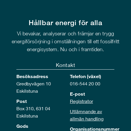
Hållbar energi för alla
Vi bevakar, analyserar och främjar en trygg
energiförsörjning i omställningen till ett fossilfritt
energisystem. Nu och i framtiden.
Kontakt
Besöksadress
Telefon (växel)
Gredbyvägen 10
016-544 20 00
Eskilstuna
E-post
Post
Registrator
Box 310, 631 04
Utlämnande av
Eskilstuna
allmän handling
Gods
Organisationsnummer