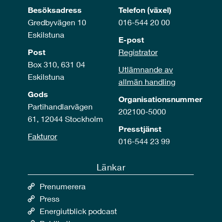
Besöksadress
Telefon (växel)
Gredbyvägen 10
016-544 20 00
Eskilstuna
E-post
Post
Registrator
Box 310, 631 04
Utlämnande av
Eskilstuna
allmän handling
Gods
Organisationsnummer
Partihandlarvägen
202100-5000
61, 12044 Stockholm
Presstjänst
Fakturor
016-544 23 99
Länkar
Prenumerera
Press
Energiutblick podcast