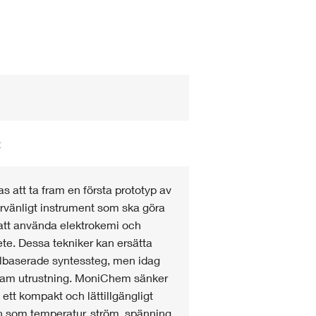
t
s att ta fram en första prototyp av
vänligt instrument som ska göra
r att använda elektrokemi och
bete. Dessa tekniker kan ersätta
lbaserade syntessteg, men idag
sam utrustning. MoniChem sänker
ett kompakt och lättillgängligt
n som temperatur, ström, spänning