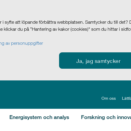
i syfte att löpande förbättra webbplatsen. Samtycker du till det?
cke klickar du på ”Hantering av kakor (cookies)" som du hittar i sidf
g av personuppgifter
Ja, jag samtycker
Om oss
Lättl
Energisystem och analys
Forskning och innov