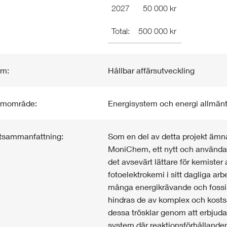
2027
50 000 kr
Total:
500 000 kr
am:
Hållbar affärsutveckling
amområde:
Energisystem och energi allmän
tsammanfattning:
Som en del av detta projekt ämna
MoniChem, ett nytt och användar
det avsevärt lättare för kemiste
fotoelektrokemi i sitt dagliga ar
många energikrävande och fossi
hindras de av komplex och kost
dessa trösklar genom att erbjuda 
system där reaktionsförhållande