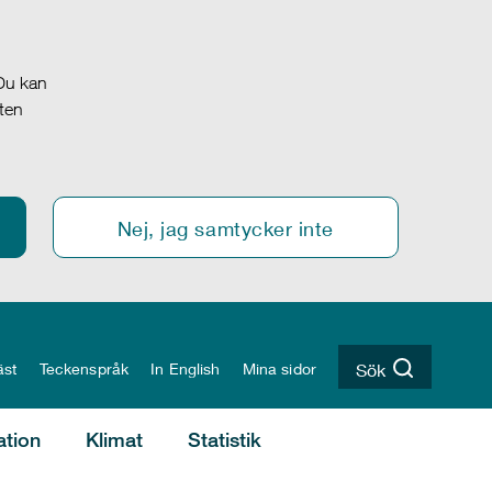
 Du kan
oten
Nej, jag samtycker inte
äst
Teckenspråk
In English
Mina sidor
Sök
ation
Klimat
Statistik