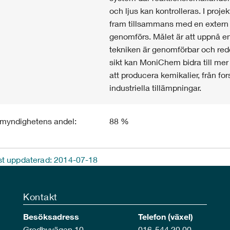
och ljus kan kontrolleras. I proj
fram tillsammans med en extern 
genomförs. Målet är att uppnå en 
tekniken är genomförbar och redo
sikt kan MoniChem bidra till mer 
att producera kemikalier, från for
industriella tillämpningar.
imyndighetens andel:
88 %
t uppdaterad: 2014-07-18
Kontakt
Besöksadress
Telefon (växel)
Gredbyvägen 10
016-544 20 00