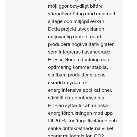
möjliggör betydligt bättre
värmeöverföring med minimalt
slitage och miljöpåverkan.
Detta projekt utvecklar en
miljövänlig metod för att
producera högkvalitativ grafen
som integreras i avancerade
HTF:er. Genom testning och
optimering kommer stabila,
skalbara produkter skapas
skräddarsydda för
energiintensiva applikationer,
särskilt datacenterkylning.
HTF:en syftar till att minska
energiförbrukningen med upp
till 20 %, förlänga livslängd och
sänka driftskostnaderna vilket
sparar miljontals ton CO2