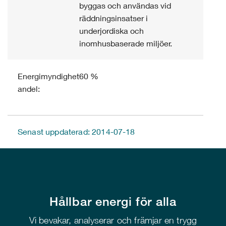
byggas och användas vid
räddningsinsatser i
underjordiska och
inomhusbaserade miljöer.
Energimyndighetens
60 %
andel:
Senast uppdaterad: 2014-07-18
Hållbar energi för alla
Vi bevakar, analyserar och främjar en trygg