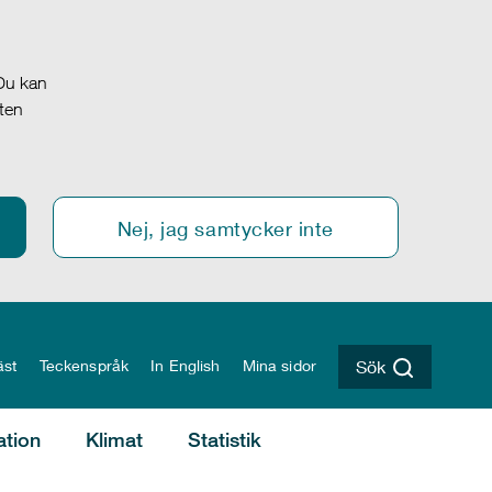
 Du kan
oten
Nej, jag samtycker inte
äst
Teckenspråk
In English
Mina sidor
Sök
ation
Klimat
Statistik