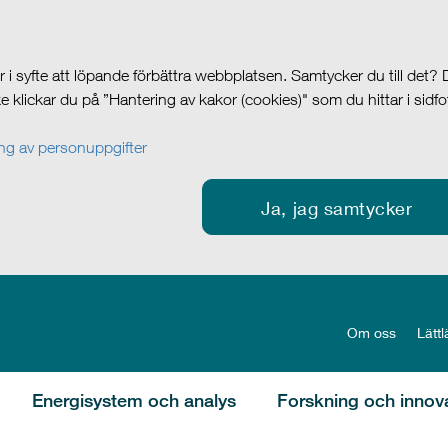
i syfte att löpande förbättra webbplatsen. Samtycker du till det?
cke klickar du på ”Hantering av kakor (cookies)" som du hittar i sidf
g av personuppgifter
Ja, jag samtycker
Om oss
Lättl
Energisystem och analys
Forskning och innov