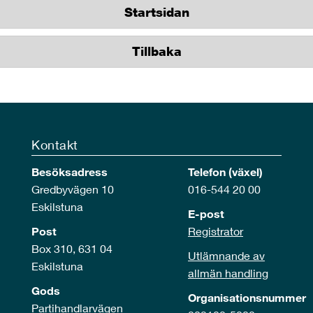
Startsidan
Tillbaka
Kontakt
Besöksadress
Telefon (växel)
Gredbyvägen 10
016-544 20 00
Eskilstuna
E-post
Post
Registrator
Box 310, 631 04
Utlämnande av
Eskilstuna
allmän handling
Gods
Organisationsnummer
Partihandlarvägen