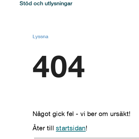
Stöd och utlysningar
Lyssna
404
Något gick fel - vi ber om ursäkt!
Åter till
startsidan
!