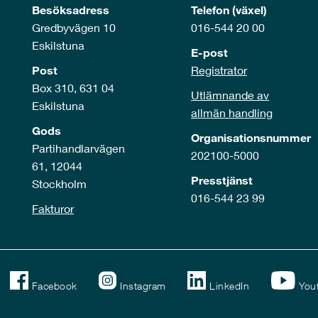
Besöksadress
Telefon (växel)
Gredbyvägen 10
016-544 20 00
Eskilstuna
E-post
Post
Registrator
Box 310, 631 04
Utlämnande av
Eskilstuna
allmän handling
Gods
Organisationsnummer
Partihandlarvägen
202100-5000
61, 12044
Presstjänst
Stockholm
016-544 23 99
Fakturor
Facebook
Instagram
LinkedIn
You