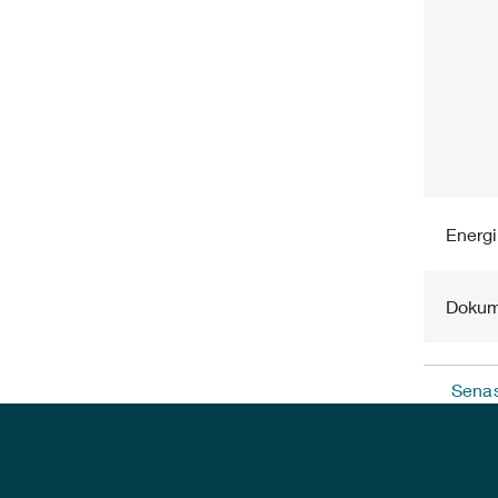
Energ
Dokum
Senas