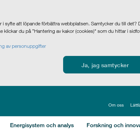
i syfte att löpande förbättra webbplatsen. Samtycker du till det?
cke klickar du på ”Hantering av kakor (cookies)" som du hittar i sidf
g av personuppgifter
Ja, jag samtycker
Om oss
Lättl
Energisystem och analys
Forskning och innov