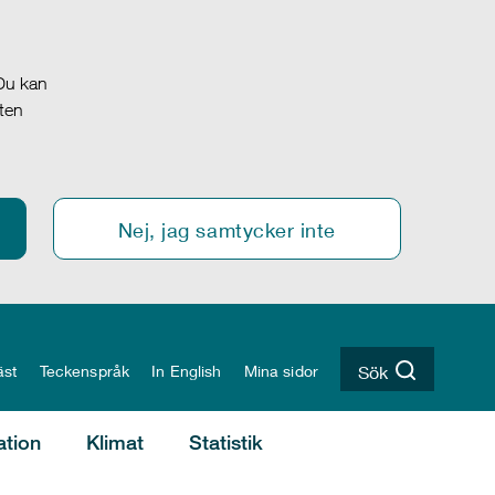
 Du kan
oten
Nej, jag samtycker inte
äst
Teckenspråk
In English
Mina sidor
Sök
ation
Klimat
Statistik