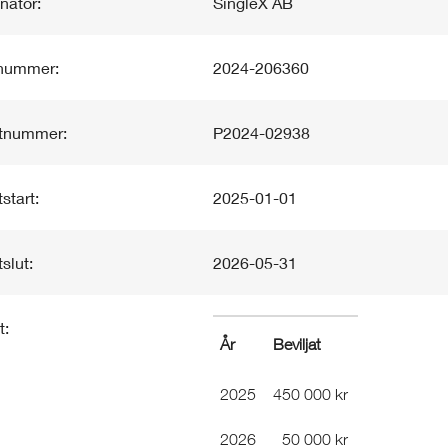
nator:
SingleX AB
enummer:
2024-206360
ktnummer:
P2024-02938
start:
2025-01-01
slut:
2026-05-31
t:
År
Beviljat
2025
450 000 kr
2026
50 000 kr