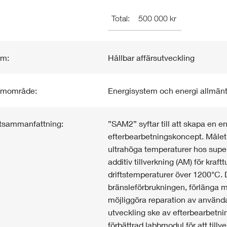
Total:
500 000 kr
am:
Hållbar affärsutveckling
amområde:
Energisystem och energi allmän
tsammanfattning:
”SAM2” syftar till att skapa en e
efterbearbetningskoncept. Målet
ultrahöga temperaturer hos supe
additiv tillverkning (AM) för kraft
driftstemperaturer över 1200°C. 
bränsleförbrukningen, förlänga m
möjliggöra reparation av använd
utveckling ske av efterbearbetn
förbättrad labbmodul för att tillv