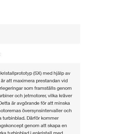
t
nkristallprototyp (SX) med hjälp av
 är att maximera prestandan vid
rlegeringar som framställs genom
turbiner och jetmotorer, vilka kräver
Detta är avgörande för att minska
otorernas översynsintervaller och
a turbinblad. Därför kommer
ingskoncept genom att skapa en
erka turbinblad i enkristall med