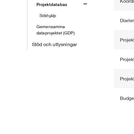
Koordi
Projektdatabas
Sökhjälp
Diari
Gemensamma
dataprojektet (GDP)
Proje
Stöd och utlysningar
Projekt
Projekt
Budge