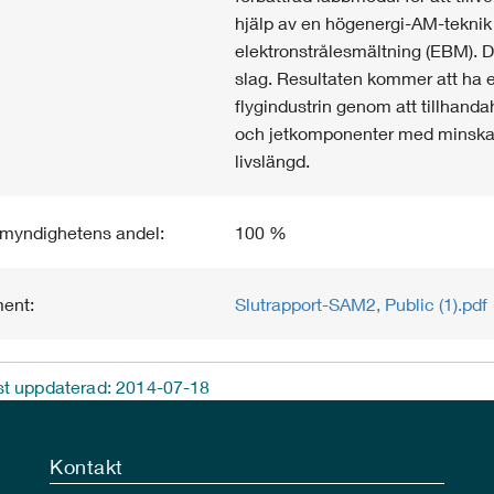
hjälp av en högenergi-AM-teknik
elektronstrålesmältning (EBM). Det
slag. Resultaten kommer att ha e
flygindustrin genom att tillhandah
och jetkomponenter med minskad
livslängd.
imyndighetens andel:
100 %
ent:
Slutrapport-SAM2, Public (1).pdf
t uppdaterad: 2014-07-18
Kontakt