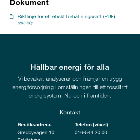
Dokument
Riktlinje för ett etiskt förhållningssätt (PDF)
(283 KB)
Hållbar energi för alla
Vi bevakar, analyserar och främjar en trygg
energiförsörjning i omställningen till ett fossilfritt
energisystem. Nu och i framtiden.
Kontakt
Besöksadress
Telefon (växel)
Gredbyvägen 10
016-544 20 00
Eskilstuna