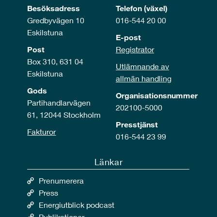
Besöksadress
Telefon (växel)
Gredbyvägen 10
016-544 20 00
Eskilstuna
E-post
Post
Registrator
Box 310, 631 04
Utlämnande av
Eskilstuna
allmän handling
Gods
Organisationsnummer
Partihandlarvägen
202100-5000
61, 12044 Stockholm
Presstjänst
Fakturor
016-544 23 99
Länkar
Prenumerera
Press
Energiutblick podcast
Publikationer