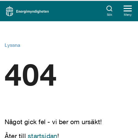
Sök
Meny
Lyssna
404
Något gick fel - vi ber om ursäkt!
Åter till
startsidan
!