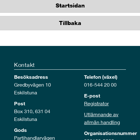
Startsidan
Tillbaka
Kontakt
Besöksadress
Telefon (växel)
Gredbyvägen 10
016-544 20 00
Eskilstuna
E-post
Post
Registrator
Box 310, 631 04
Utlämnande av
Eskilstuna
allmän handling
Gods
Organisationsnummer
Partihandlarvägen