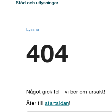
Stöd och utlysningar
Lyssna
404
Något gick fel - vi ber om ursäkt!
Åter till
startsidan
!