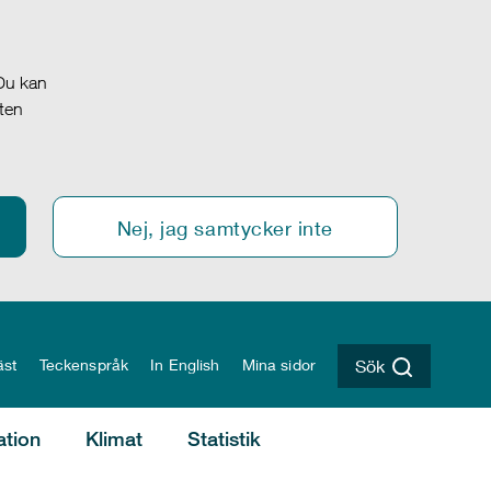
 Du kan
oten
Nej, jag samtycker inte
äst
Teckenspråk
In English
Mina sidor
Sök
ation
Klimat
Statistik