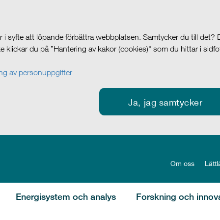
i syfte att löpande förbättra webbplatsen. Samtycker du till det?
cke klickar du på ”Hantering av kakor (cookies)" som du hittar i sidf
g av personuppgifter
Ja, jag samtycker
Om oss
Lättl
Energisystem och analys
Forskning och innov