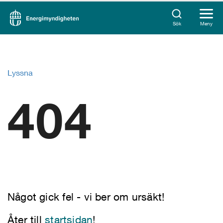
Sök
Meny
Lyssna
404
Något gick fel - vi ber om ursäkt!
Åter till
startsidan
!