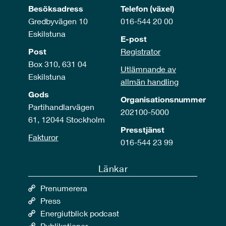
Besöksadress
Telefon (växel)
Gredbyvägen 10
016-544 20 00
Eskilstuna
E-post
Post
Registrator
Box 310, 631 04
Utlämnande av
Eskilstuna
allmän handling
Gods
Organisationsnummer
Partihandlarvägen
202100-5000
61, 12044 Stockholm
Presstjänst
Fakturor
016-544 23 99
Länkar
Prenumerera
Press
Energiutblick podcast
Publikationer