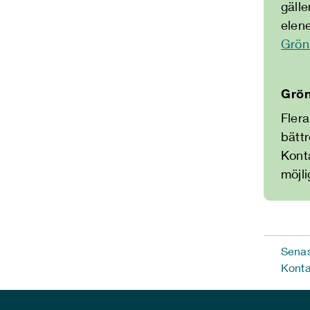
gälle
elene
Grön
Grön
Fler
bättr
Konta
möjl
Senas
Konta