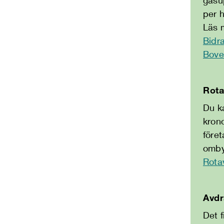
per 
Läs 
Bidra
Bove
Rota
Du k
krono
föret
omby
Rota
Avdr
Det f