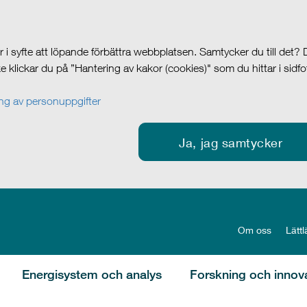
i syfte att löpande förbättra webbplatsen. Samtycker du till det?
cke klickar du på ”Hantering av kakor (cookies)" som du hittar i sidf
g av personuppgifter
Ja, jag samtycker
Om oss
Lättl
Energisystem och analys
Forskning och innov