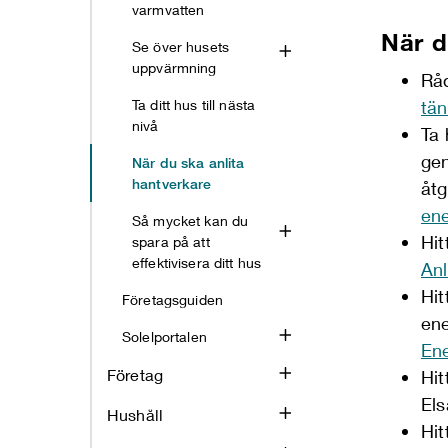
varmvatten
När d
Se över husets
uppvärmning
Råd
Ta ditt hus till nästa
tän
nivå
Ta 
gen
När du ska anlita
hantverkare
åtg
ene
Så mycket kan du
Hit
spara på att
effektivisera ditt hus
Anl
Hit
Företagsguiden
ene
Solelportalen
Ene
Företag
Hit
Els
Hushåll
Hit