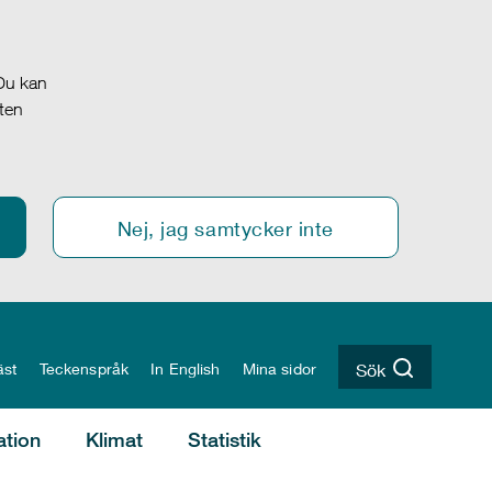
 Du kan
oten
Nej, jag samtycker inte
äst
Teckenspråk
In English
Mina sidor
Sök
ation
Klimat
Statistik