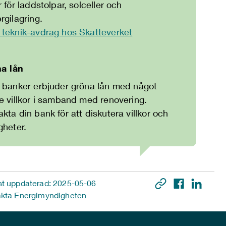
r för laddstolpar, solceller och
rgilagring.
 teknik-avdrag hos Skatteverket
a lån
a banker erbjuder gröna lån med något
e villkor i samband med renovering.
kta din bank för att diskutera villkor och
igheter.
t uppdaterad: 2025-05-06
kta Energimyndigheten