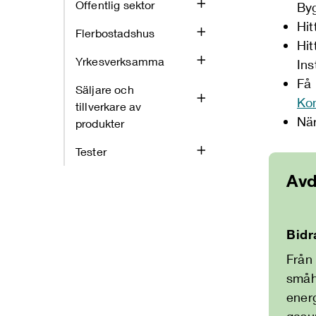
Offentlig sektor
By
Hit
Flerbostadshus
Hit
Yrkesverksamma
Ins
Få
Säljare och
Ko
tillverkare av
När
produkter
Tester
Avd
Bidr
Från
småh
energ
gasu