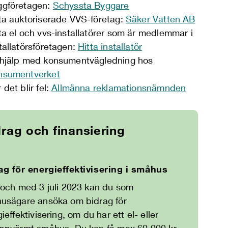
ggföretagen:
Schyssta Byggare
ta auktoriserade VVS-företag:
Säker Vatten AB
ta el och vvs-installatörer som är medlemmar i
tallatörsföretagen:
Hitta installatör
 hjälp med konsumentvägledning hos
nsumentverket
 det blir fel:
Allmänna reklamationsnämnden
rag och finansiering
ag för energieffektivisering i småhus
 och med 3 juli 2023 kan du som
usägare ansöka om bidrag för
ieffektivisering, om du har ett el- eller
ppvärmt småhus. Du kan få max 60 000 kr