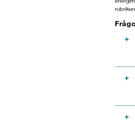
energim
rubrike
Frågo
+
+
+