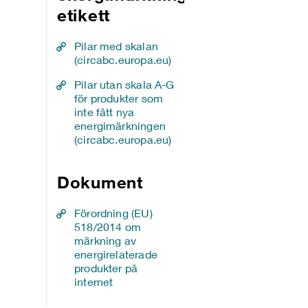
etikett
Pilar med skalan
(circabc.europa.eu)
Pilar utan skala A-G
för produkter som
inte fått nya
energimärkningen
(circabc.europa.eu)
Dokument
Förordning (EU)
518/2014 om
märkning av
energirelaterade
produkter på
internet