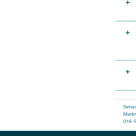
+
+
+
Senas
Markn
016-5