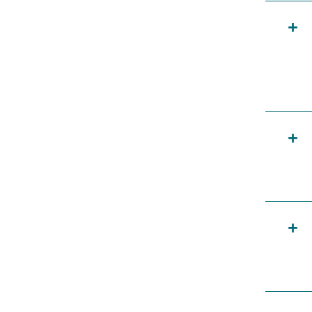
+
+
+