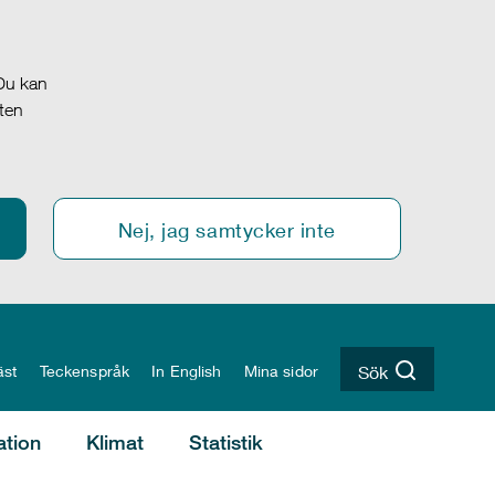
 Du kan
oten
Nej, jag samtycker inte
äst
Teckenspråk
In English
Mina sidor
Sök
ation
Klimat
Statistik