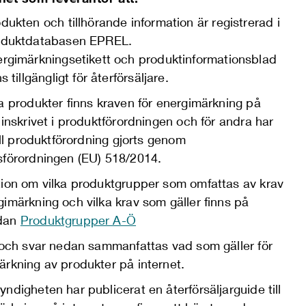
dukten och tillhörande information är registrerad i
oduktdatabasen EPREL.
rgimärkningsetikett och produktinformationsblad
ns tillgängligt för återförsäljare.
a produkter finns kraven för energimärkning på
 inskrivet i produktförordningen och för andra har
till produktförordning gjorts genom
sförordningen (EU) 518/2014.
tion om vilka produktgrupper som omfattas av krav
imärkning och vilka krav som gäller finns på
dan
Produktgrupper A-Ö
r och svar nedan sammanfattas vad som gäller för
ärkning av produkter på internet.
ndigheten har publicerat en återförsäljarguide till