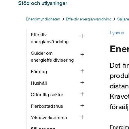
Stöd och utlysningar
Energimyndigheten
Effektiv energianvändning
Säljare
Lyssna
Effektiv
energianvändning
Ener
Guider om
energieffektivisering
Det fi
Företag
produk
Hushåll
distan
Offentlig sektor
Kravet
försäl
Flerbostadshus
Yrkesverksamma
Energim
Säljare och