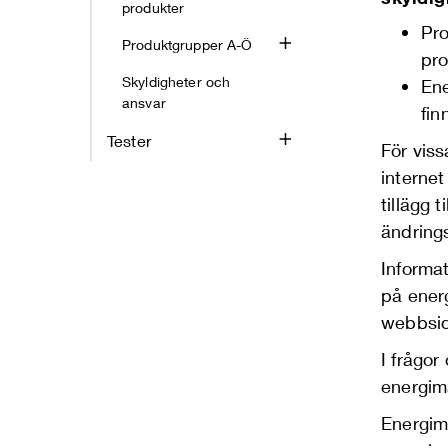
produkter
Pro
Produktgrupper A-Ö
pr
Skyldigheter och
Ene
ansvar
fin
Tester
För viss
internet
tillägg 
ändring
Informa
på energ
webbsi
I frågo
energim
Energimy