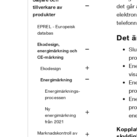
det går 
tillverkare av
elektron
produkter
telefo
EPREL - Europeisk
databas
Det ä
Ekodesign,
Slu
energimärkning och
pro
CE-märkning
Ene
Ekodesign
vis
Energimärkning
Ene
pro
Energimärknings-
processen
Ene
pro
Ny
ene
energimärkning
från 2021
Kopplat
Marknadskontroll av
skyldig