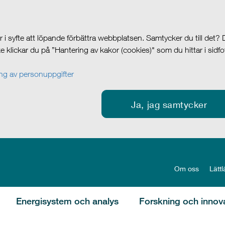
i syfte att löpande förbättra webbplatsen. Samtycker du till det?
cke klickar du på ”Hantering av kakor (cookies)" som du hittar i sidf
g av personuppgifter
Ja, jag samtycker
Om oss
Lättl
Energisystem och analys
Forskning och innov